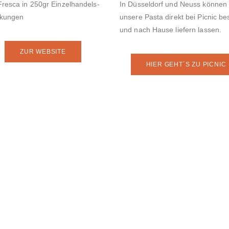
Fresca in 250gr Einzelhandels-
In Düsseldorf und Neuss können 
ckungen
unsere Pasta direkt bei Picnic be
und nach Hause liefern lassen.
ZUR WEBSITE
HIER GEHT´S ZU PICNIC